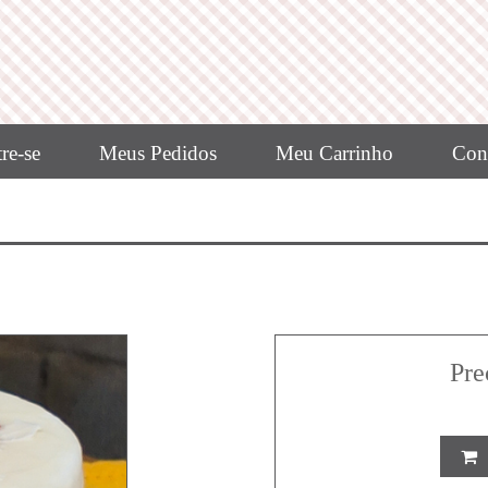
re-se
Meus Pedidos
Meu Carrinho
Con
Pre