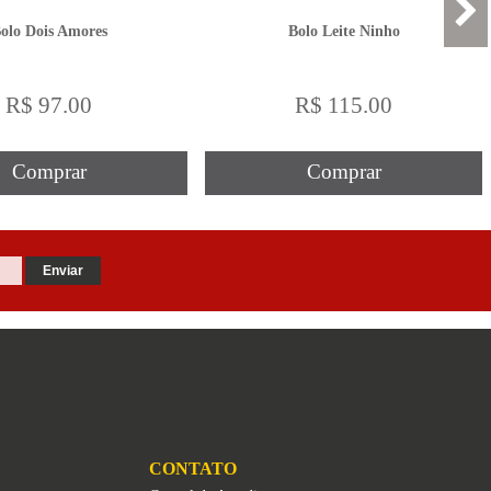
olo Dois Amores
Bolo Leite Ninho
R$ 97.00
R$ 115.00
Comprar
Comprar
CONTATO